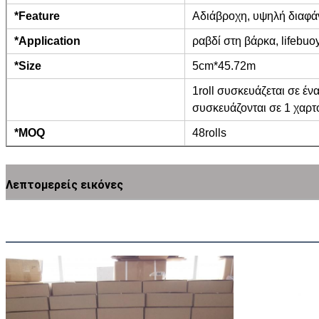
*Feature
Αδιάβροχη, υψηλή διαφάν
*Application
ραβδί στη βάρκα, lifebuoy,
*Size
5cm*45.72m
1roll συσκευάζεται σε έν
συσκευάζονται σε 1 χαρτ
*MOQ
48rolls
Λεπτομερείς εικόνες