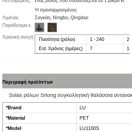
Λεπτομέρειες συσκευασίας
ένας ρόλος που συσκευάζεται σε 1 μικρό κιβώτιο, 12 μικρά κιβώτια που συσκευάζονται σε 1carton
Ή προσαρμοσμένος
Λιμένας
Σαγκάη, Ningbo, Qingdao
Παράδειγμα εικόνων:
Χρονική ανοχή:
Ποσότητα (ρόλοι)
1 - 240
24
Est. Χρόνος (ημέρες)
7
10
Περιγραφή προϊόντων
Solas ρόλων Srtong συγκολλητική θαλάσσια αντανακλ
*Brand
LU
*Material
PET
*Model
LU1100S