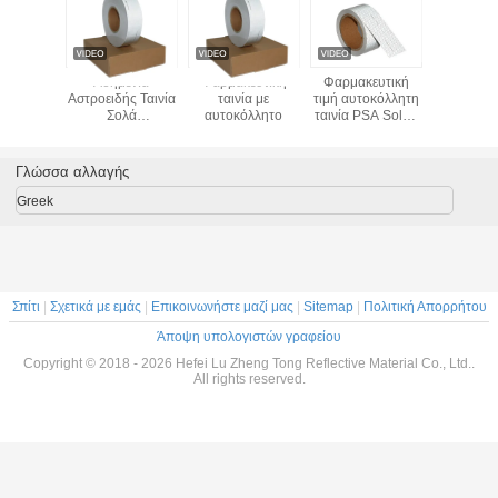
σημένια
Ασημένια
Φαρμακευτική
Φαρμακευτική
Αδιάβ
ανακλαστική
Αστροειδής Ταινία
ταινία με
τιμή αυτοκόλλητη
ασημένια
3m Σόλα
Σολά
αυτοκόλλητο
ταινία PSA Solas
αντανακλ
θείσα
Αδειοδοτημένες
Marine Reflective
υψηλή δι
λαστική
Αυτοκόλλητες
Tape
50mmx4
α Σόλα
Αντιπροσωπευτικές
ταινι
Γλώσσα αλλαγής
ένια
Ταινίες για
ανακλαστική
Lifebuoy
Greek
3m Σόλα
θείσα
λαστική
για Σώμα
Σπίτι
|
Σχετικά με εμάς
|
Επικοινωνήστε μαζί μας
|
Sitemap
|
Πολιτική Απορρήτου
Άποψη υπολογιστών γραφείου
Copyright © 2018 - 2026 Hefei Lu Zheng Tong Reflective Material Co., Ltd..
All rights reserved.