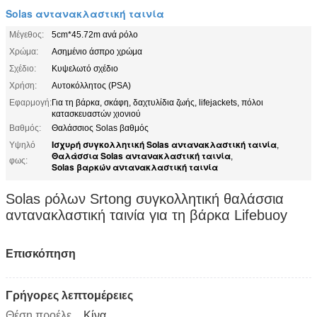
Solas αντανακλαστική ταινία
Μέγεθος:
5cm*45.72m ανά ρόλο
Χρώμα:
Ασημένιο άσπρο χρώμα
Σχέδιο:
Κυψελωτό σχέδιο
Χρήση:
Αυτοκόλλητος (PSA)
Εφαρμογή:
Για τη βάρκα, σκάφη, δαχτυλίδια ζωής, lifejackets, πόλοι
κατασκευαστών χιονιού
Βαθμός:
Θαλάσσιος Solas βαθμός
Ισχυρή συγκολλητική Solas αντανακλαστική ταινία
Υψηλό
,
Θαλάσσια Solas αντανακλαστική ταινία
,
φως:
Solas βαρκών αντανακλαστική ταινία
Solas ρόλων Srtong συγκολλητική θαλάσσια
αντανακλαστική ταινία για τη βάρκα Lifebuoy
Επισκόπηση
Γρήγορες λεπτομέρειες
Κίνα
Θέση προέλευσης: