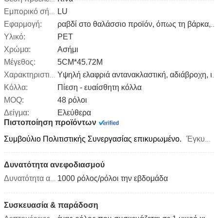
LU
Εμπορικό σήμα:
Εφαρμογή:
ραβδί στο θαλάσσιο προϊόν, όπως τη βάρκα, σκάφος, lifebuoy, πόλος χιονιού
Υλικό:
PET
Χρώμα:
Ασήμι
Μέγεθος:
5CM*45.72M
Χαρακτηριστικό γνώρισμα:
Υψηλή ελαφριά αντανακλαστική, αδιάβροχη, ισχυρή κόλλα
Κόλλα:
Πίεση - ευαίσθητη κόλλα
MOQ:
48 ρόλοι
Δείγμα:
Ελεύθερα
Πιστοποίηση προϊόντων
Συμβούλιο Πολιτιστικής Συνεργασίας επικυρωμένο.
Έγκυρα από το 2016-07 - 06 μέχρι το 2021-07 - 05
Δυνατότητα ανεφοδιασμού
1000 ρόλος/ρόλοι την εβδομάδα
Δυνατότητα ανεφοδιασμού:
Συσκευασία & παράδοση