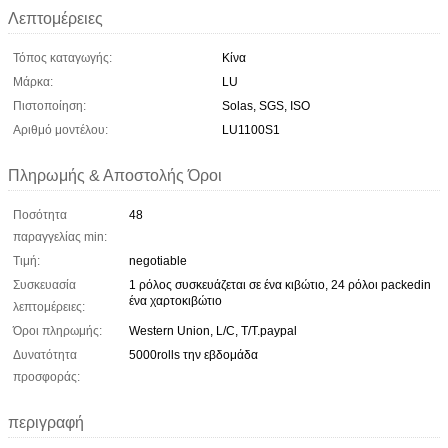
Λεπτομέρειες
Τόπος καταγωγής:
Κίνα
Μάρκα:
LU
Πιστοποίηση:
Solas, SGS, ISO
Αριθμό μοντέλου:
LU1100S1
Πληρωμής & Αποστολής Όροι
Ποσότητα
48
παραγγελίας min:
Τιμή:
negotiable
Συσκευασία
1 ρόλος συσκευάζεται σε ένα κιβώτιο, 24 ρόλοι packedin
ένα χαρτοκιβώτιο
λεπτομέρειες:
Όροι πληρωμής:
Western Union, L/C, T/T.paypal
Δυνατότητα
5000rolls την εβδομάδα
προσφοράς:
περιγραφή