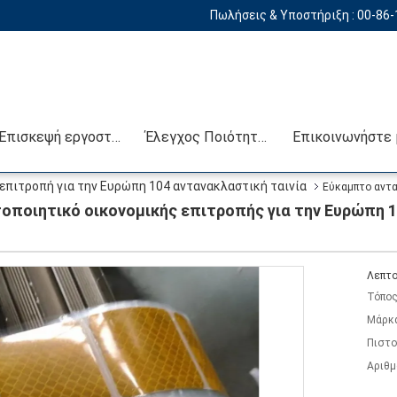
Πωλήσεις & Υποστήριξη :
00-86
Επισκεψή εργοστασίου
Έλεγχος Ποιότητας
επιτροπή για την Ευρώπη 104 αντανακλαστική ταινία
Εύκαμπτο αντα
ίτρινο κόκκινο
ποιητικό οικονομικής επιτροπής για την Ευρώπη 10
Λεπτο
Τόπος
Μάρκ
Πιστο
Αριθμ