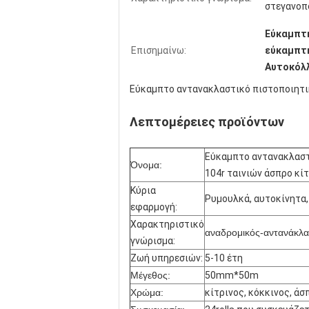
στεγανοπ
Εύκαμπτη
Επισημαίνω:
εύκαμπτη
Αυτοκόλλ
Εύκαμπτο αντανακλαστικό πιστοποιητικ
Λεπτομέρειες προϊόντων
Εύκαμπτο αντανακλαστ
Όνομα:
104r ταινιών άσπρο κί
Κύρια
Ρυμουλκά, αυτοκίνητα
εφαρμογή:
Χαρακτηριστικό
αναδρομικός-αντανάκλα
γνώρισμα:
Ζωή υπηρεσιών:
5-10 έτη
Μέγεθος:
50mm*50m
Χρώμα:
κίτρινος, κόκκινος, άσ