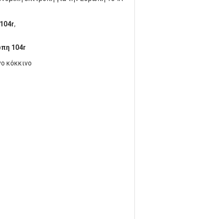
104r
,
ώπη 104r
νο κόκκινο