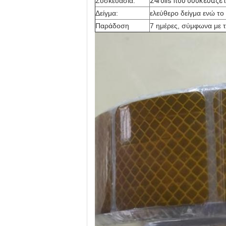
Συσκευασία:
24rolls που συσκευάζε
Δείγμα:
ελεύθερο δείγμα ενώ το
Παράδοση
7 ημέρες, σύμφωνα με 