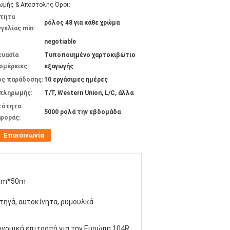
μής & Αποστολής Όροι:
τητα
ρόλος 48 για κάθε χρώμα
γελίας min:
negotiable
ευασία
Τυποποιημένο χαρτοκιβώτιο
ομέρειες:
εξαγωγής
ος παράδοσης:
10 εργάσιμες ημέρες
 πληρωμής:
T/T, Western Union, L/C, άλλα
τότητα
5000 ρολά την εβδομάδα
φοράς:
Επικοινωνία
mm*50m
τηγά, αυτοκίνητα, ρυμουλκά
ονομική επιτροπή για την Ευρώπη 104R