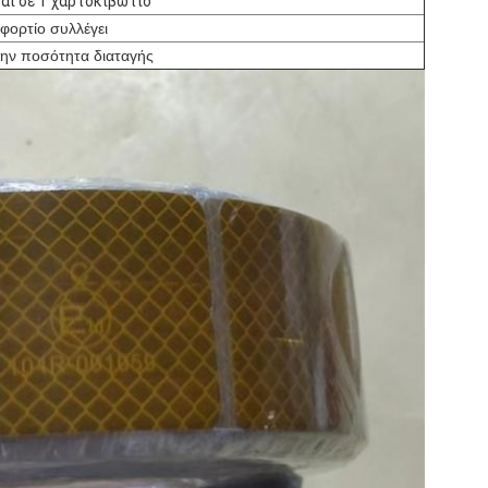
ται σε 1 χαρτοκιβώτιο
 φορτίο συλλέγει
την ποσότητα διαταγής