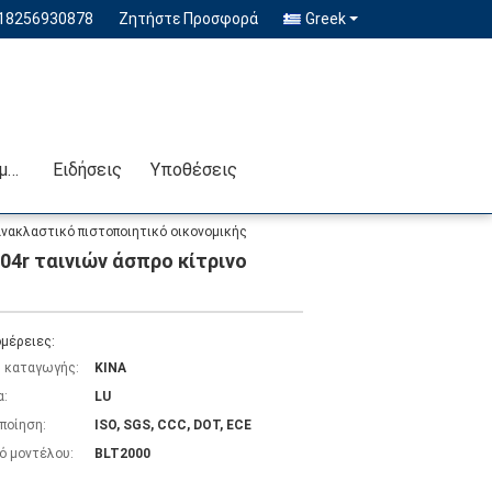
-18256930878
Ζητήστε Προσφορά
Greek
Επικοινωνήστε μαζί μας
Ειδήσεις
Υποθέσεις
νακλαστικό πιστοποιητικό οικονομικής
4r ταινιών άσπρο κίτρινο
μέρειες:
 καταγωγής:
ΚΙΝΑ
α:
LU
ποίηση:
ISO, SGS, CCC, DOT, ECE
ό μοντέλου:
BLT2000