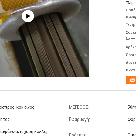
Πληρω
Ποσό
παραγ
Τιμή:
Συσκ
λεπτ
Χρόν
Όροι
Δυνα
προσ
 άσπρος, κόκκινος
ΜΕΓΕΘΟΣ:
50
λητος
Εφαρμογή:
Φορ
ιαφάνεια, ισχυρή κόλλα,
Πρότυπα:
Οικ