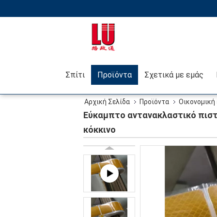
Σπίτι
Προϊόντα
Σχετικά με εμάς
Αρχική Σελίδα
Προϊόντα
Οικονομική 
επιτροπής για την Ευρώπη 104r ταινιών άσπρο κ
Εύκαμπτο αντανακλαστικό πιστο
κόκκινο