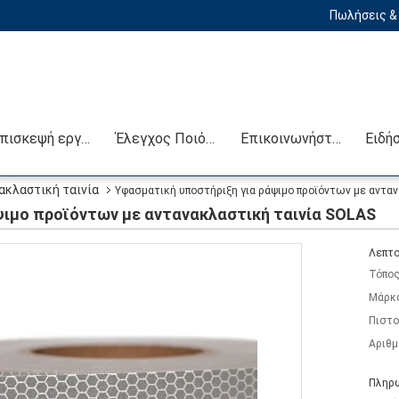
Πωλήσεις & 
Επισκεψή εργοστασίου
Έλεγχος Ποιότητας
Επικοινωνήστε μαζί μας
Ειδή
ακλαστική ταινία
Υφασματική υποστήριξη για ράψιμο προϊόντων με αντα
ψιμο προϊόντων με αντανακλαστική ταινία SOLAS
Λεπτο
Τόπος
Μάρκ
Πιστο
Αριθμ
Πληρω