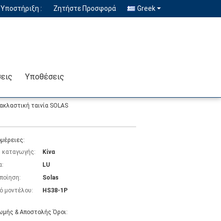
Υποστήριξη :
Ζητήστε Προσφορά
Greek
σεις
Υποθέσεις
νακλαστική ταινία SOLAS
μέρειες:
 καταγωγής:
Κίνα
α:
LU
ποίηση:
Solas
ό μοντέλου:
HS38-1P
μής & Αποστολής Όροι: