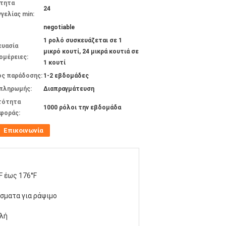
τητα
24
γελίας min:
negotiable
1 ρολό συσκευάζεται σε 1
ευασία
μικρό κουτί, 24 μικρά κουτιά σε
ομέρειες:
1 κουτί
ος παράδοσης:
1-2 εβδομάδες
 πληρωμής:
Διαπραγμάτευση
τότητα
1000 ρόλοι την εβδομάδα
φοράς:
Επικοινωνία
F έως 176°F
σματα για ράψιμο
λή