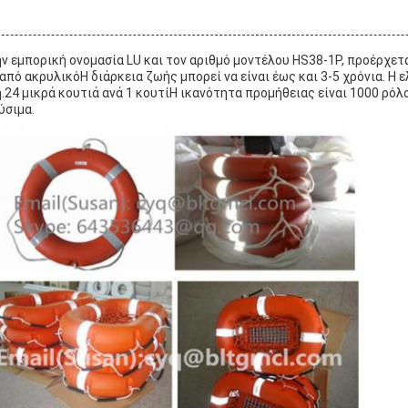
ην εμπορική ονομασία LU και τον αριθμό μοντέλου HS38-1P, προέρχετα
α από ακρυλικόΗ διάρκεια ζωής μπορεί να είναι έως και 3-5 χρόνια. Η
η.24 μικρά κουτιά ανά 1 κουτίΗ ικανότητα προμήθειας είναι 1000 ρόλο
ύσιμα.