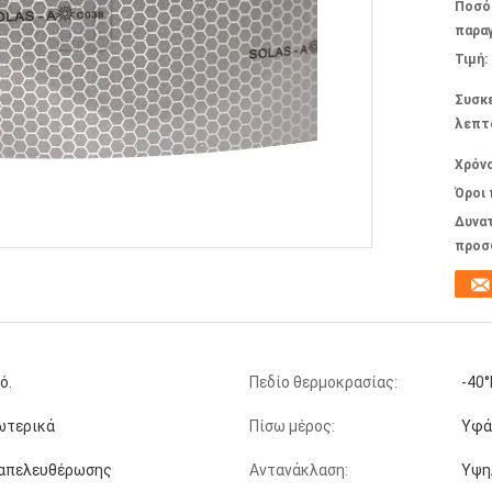
Ποσό
παραγ
Τιμή:
Συσκ
λεπτ
Χρόν
Όροι
Δυνα
προσ
ό.
Πεδίο θερμοκρασίας:
-40°
ωτερικά
Πίσω μέρος:
Υφά
απελευθέρωσης
Αντανάκλαση:
Υψη