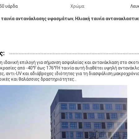
 50 υάρδα
Χρώμα:
Λευκ
 ταινία αντανάκλασης υφασμάτων
,
Ηλιακή ταινία αντανακλαστικ
ς:
 η ιδανική επιλογή για σήμανση ασφαλείας και αντανάκλαση στο σκοτά
κρασίες από -40°F έως 176°FΗ ταινία αυτή διαθέτει υψηλή αντανάκλα
ς, αντι-UV και αδιάβροχες ιδιότητες για τη διασφάλιση μακροχρόνι
ερικές και θαλάσσιες δραστηριότητες..