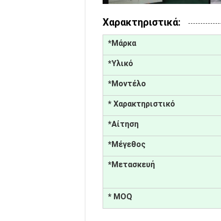
Χαρακτηριστικά:
*Μάρκα
*Υλικό
*Μοντέλο
* Χαρακτηριστικό
*Αίτηση
*Μέγεθος
*Μετασκευή
* MOQ