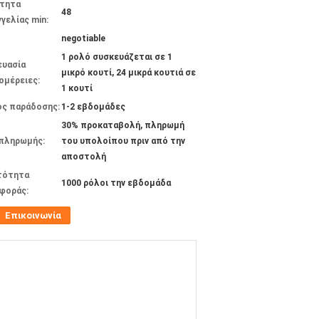
τητα
48
γελίας min:
negotiable
1 ρολό συσκευάζεται σε 1
ευασία
μικρό κουτί, 24 μικρά κουτιά σε
ομέρειες:
1 κουτί
ος παράδοσης:
1-2 εβδομάδες
30% προκαταβολή, πληρωμή
 πληρωμής:
του υπολοίπου πριν από την
αποστολή
τότητα
1000 ρόλοι την εβδομάδα
φοράς:
Επικοινωνία