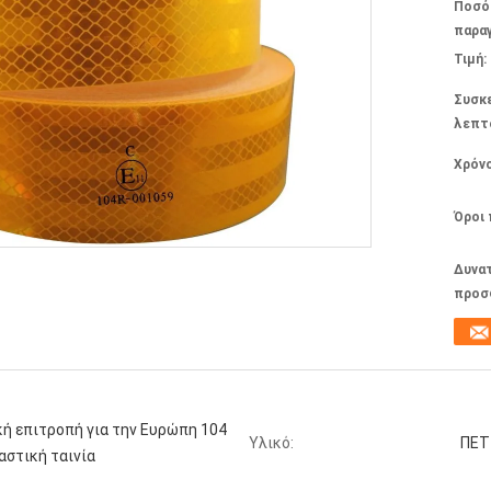
Ποσό
παραγ
Τιμή:
Συσκ
λεπτ
Χρόν
Όροι
Δυνα
προσ
κή επιτροπή για την Ευρώπη 104
Υλικό:
ΠΕΤ
αστική ταινία