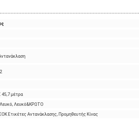
ες
 Αντανάκλαση
2
X 45,7 μέτρα
, Λευκό, Λευκό&ΚΡΩΤΟ
ΟΚ Ετικέτες Αντανάκλασης, Προμηθευτής Κίνας