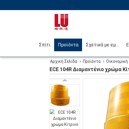
Σπίτι
Προϊόντα
Σχετικά με εμάς
Αρχική Σελίδα
Προϊόντα
Οικονομική 
κορδόνι Ρετρό ανακλαστική ταινία για φορτηγό
ECE 104R Διαμαντένιο χρώμα Κί