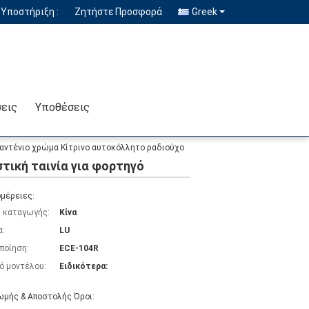
Υποστήριξη :
Ζητήστε Προσφορά
Greek
σεις
Υποθέσεις
αντένιο χρώμα Κίτρινο αυτοκόλλητο ραδιούχο
τική ταινία για φορτηγό
μέρειες:
 καταγωγής:
Κίνα
α:
LU
ποίηση:
ECE-104R
ό μοντέλου:
Ειδικότερα:
μής & Αποστολής Όροι: