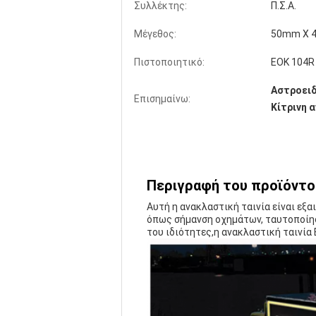
Συλλέκτης:
Π.Σ.Α.
Μέγεθος:
50mm X 
Πιστοποιητικό:
ΕΟΚ 104R
Αστροειδ
Επισημαίνω:
Κίτρινη 
Περιγραφή του προϊόντο
Αυτή η ανακλαστική ταινία είναι εξ
όπως σήμανση οχημάτων, ταυτοποίησ
του ιδιότητες,η ανακλαστική ταινία