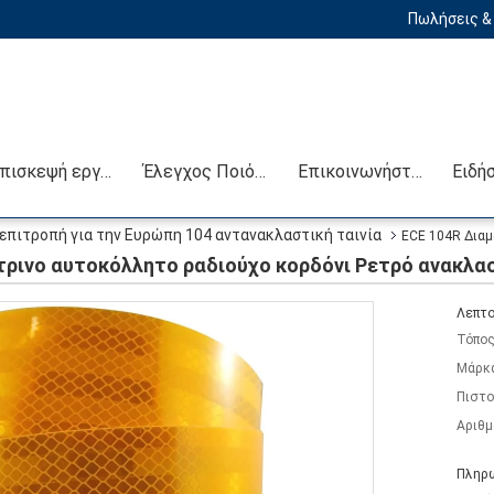
Πωλήσεις & 
Επισκεψή εργοστασίου
Έλεγχος Ποιότητας
Επικοινωνήστε μαζί μας
Ειδή
επιτροπή για την Ευρώπη 104 αντανακλαστική ταινία
ECE 104R Διαμ
τρινο αυτοκόλλητο ραδιούχο κορδόνι Ρετρό ανακλασ
Λεπτο
Τόπος
Μάρκ
Πιστο
Αριθμ
Πληρω