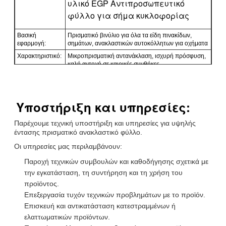
υλικό EGP Αντιπροσωπευτικό
φύλλο για σήμα κυκλοφορίας
Βασική
Πρισματικό βινύλιο για όλα τα είδη πινακίδων,
εφαρμογή:
σημάτων, ανακλαστικών αυτοκόλλητων για οχήματα
Χαρακτηριστικό:
Μικροπρισματική αντανάκλαση, ισχυρή πρόσφυση,
καλή αντοχή σε καιρικές συνθήκες
Υλικό:
Ακυλική
Μέγεθος:
1.22m*45.7m/roll. Μπορώ να κόψω όπως θέλεις.
Υποστήριξη και υπηρεσίες:
Χρώμα:
Λευκό, κίτρινο, κόκκινο, πράσινο, μπλε, πορτοκαλί,
φθοριστικό πράσινο
Παρέχουμε τεχνική υποστήριξη και υπηρεσίες για υψηλής
Συσκευή:
1 ρολό συσκευάζεται σε 1 κουτί
έντασης πρισματικό ανακλαστικό φύλλο.
Δείγμα:
Δωρεάν δείγμα κατά την παραλαβή του φορτίου
Οι υπηρεσίες μας περιλαμβάνουν:
Παράδοση
7 ημέρες, ανάλογα με την ποσότητα της
παραγγελίας
Παροχή τεχνικών συμβουλών και καθοδήγησης σχετικά με
την εγκατάσταση, τη συντήρηση και τη χρήση του
προϊόντος.
Επεξεργασία τυχόν τεχνικών προβλημάτων με το προϊόν.
Επισκευή και αντικατάσταση κατεστραμμένων ή
ελαττωματικών προϊόντων.