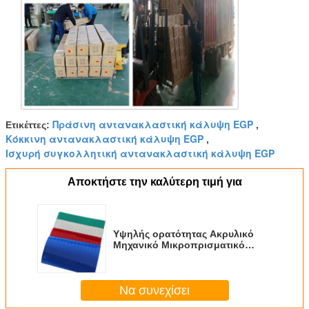
Πράσινη αντανακλαστική κάλυψη EGP
Ετικέττες:
,
Κόκκινη αντανακλαστική κάλυψη EGP
,
Ισχυρή συγκολλητική αντανακλαστική κάλυψη EGP
Αποκτήστε την καλύτερη τιμή για
Υψηλής ορατότητας Ακρυλικό
Μηχανικό Μικροπρισματικό
Αντιπροσωπευτικό Φίλμ Βινύλιο
υλικό EGP Αντιπροσωπευτικό
φύλλο για σήμα κυκλοφορίας
Να συνεχίσει