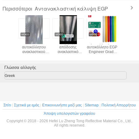
Αντανακλαστική κάλυψη EGP
Περισσότεροι
σματικό
Ρολό
Υψηλής
Προσαρμοσμένο
Πρισμα
ικό Φιλμ
αυτοκόλλητου
απόδοσης
αυτοκόλλητο EGP
ανακλαστι
υ Ρόλος
ανακλαστικού
ανακλαστικό
Engineer Grade
βινυλίο
σφάλειας
φύλλου μηχανικής
φύλλο EGP
Ακρυλικό
αυτοκό
λής
ποιότητας EGP
Μικροπρισματική
Πρισματικό
υλικό ανακ
τητας
PET Πρισματικό
δομή με
Ανακλαστικό
φύλλο 7 ε
Γλώσσα αλλαγής
όλλητο
αντανακλαστικό
δυνατότητα
Φύλλο Ρολό
πινακίδα 
όλλητο
φιλμ βινυλίου για
εκτύπωσης για
Φύλλων Βινυλίου
ασφάλ
Greek
κίτρινο
ασφάλεια στο
προειδοποιητικά
για Πινακίδες
ο Χρώμα
δρόμο
σήματα ασφάλειας
Οδικής
κυκλοφορίας
Κυκλοφορίας
Σπίτι
|
Σχετικά με εμάς
|
Επικοινωνήστε μαζί μας
|
Sitemap
|
Πολιτική Απορρήτου
Άποψη υπολογιστών γραφείου
Copyright © 2018 - 2026 Hefei Lu Zheng Tong Reflective Material Co., Ltd..
All rights reserved.