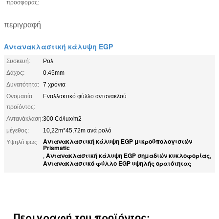
προσφοράς:
περιγραφή
Αντανακλαστική κάλυψη EGP
Συσκευή:
Ρολ
Δάχος:
0.45mm
Δυνατότητα:
7 χρόνια
Ονομασία
Εναλλακτικό φύλλο αντανακλού
προϊόντος:
Αντανάκλαση:
300 Cd/lux/m2
μέγεθος:
10,22m*45,72m ανά ρολό
Αντανακλαστική κάλυψη EGP μικροϋπολογιστών
Υψηλό φως:
Prismatic
Αντανακλαστική κάλυψη EGP σημαδιών κυκλοφορίας
,
,
Αντανακλαστικό φύλλο EGP υψηλής ορατότητας
Περιγραφή του προϊόντος: