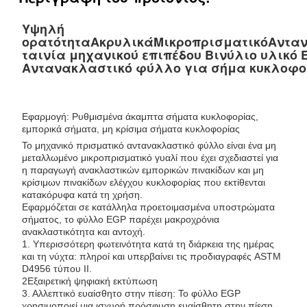
Υψηλή
ορατότητα
Ακρυλικά
Μικροπρισματικό
Αντα
ταινία μηχανικού επιπέδου Βινύλιο υλικό 
Αντανακλαστικό φύλλο για σήμα κυκλοφο
Εφαρμογή: Ρυθμισμένα άκαμπτα σήματα κυκλοφορίας,
εμπορικά σήματα, μη κρίσιμα σήματα κυκλοφορίας
Το μηχανικό πρισματικό αντανακλαστικό φύλλο είναι ένα μη
μεταλλωμένο μικροπρισματικό γυαλί που έχει σχεδιαστεί για
η παραγωγή ανακλαστικών εμπορικών πινακίδων και μη
κρίσιμων πινακίδων ελέγχου κυκλοφορίας που εκτίθενται
κατακόρυφα κατά τη χρήση.
Εφαρμόζεται σε κατάλληλα προετοιμασμένα υποστρώματα
σήματος, το φύλλο EGP παρέχει μακροχρόνια
ανακλαστικότητα και αντοχή.
1. Υπερισσότερη φωτεινότητα κατά τη διάρκεια της ημέρας
και τη νύχτα: πληροί και υπερβαίνει τις προδιαγραφές ASTM
D4956 τύπου II.
2Εξαιρετική ψηφιακή εκτύπωση
3. Αλλεπτικό ευαίσθητο στην πίεση: Το φύλλο EGP
χρησιμοποιεί μια ισχυρή πρόσφυση ευαίσθητη στην πίεση,