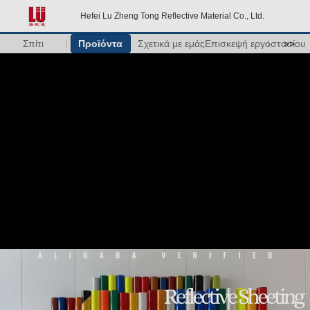
Hefei Lu Zheng Tong Reflective Material Co., Ltd.
Σπίτι
Προϊόντα
Σχετικά με εμάς
Επισκεψή εργοστασίου
>>