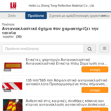
Hefei Lu Zheng Tong Reflective Material Co., Ltd.
Σπίτι
Προϊόντα
Σχετικά με εμάς
Επισκεψή εργοστασίου
>>
Ποιότητα
Αντανακλαστικό όχημα που χαρακτηρίζει την
ταινία
supplier.
(30)
Ετικέτες φορτηγών Αντανακλαστικό
Αντανακλαστικό Ετικέτα πίσω Σημείωση για
φορτηγά
επαφή
135 mm*565 mm Ασφαλιστικό αντανακλαστικό
αυτοκόλλητο Προσαρμοσμένο πίσω σήμανση
Αντανακλαστικό αυτοκόλλητο για βαρέα
επαφή
οχήματα
Ανθεκτικό στις καιρικές συνθήκες κόκκινη και
κίτρινη αντανάκλαση αυτοκινήτων συσκευασία
1 ρολό/κουτί
επαφή