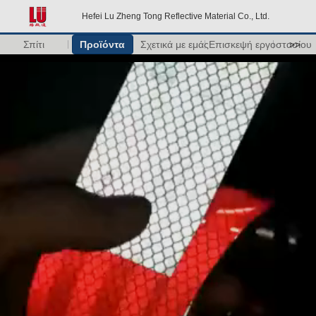
Hefei Lu Zheng Tong Reflective Material Co., Ltd.
Σπίτι
Προϊόντα
Σχετικά με εμάς
Επισκεψή εργοστασίου
>>