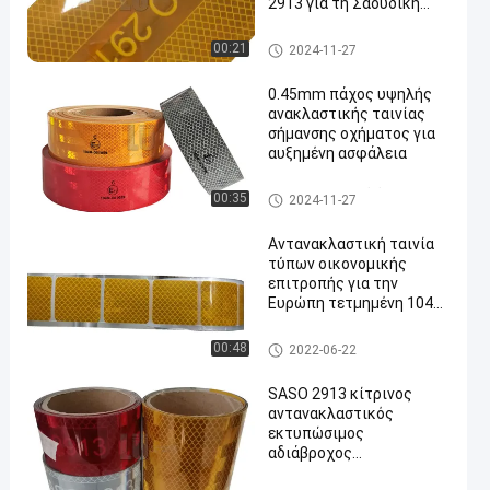
2913 για τη Σαουδική
Αραβία
Οικονομική επιτροπή για την
00:21
2024-11-27
Ευρώπη 104 αντανακλαστική
ταινία
0.45mm πάχος υψηλής
ανακλαστικής ταινίας
σήμανσης οχήματος για
αυξημένη ασφάλεια
Αντανακλαστικό όχημα που χ
00:35
2024-11-27
αρακτηρίζει την ταινία
Αντανακλαστική ταινία
τύπων οικονομικής
επιτροπής για την
Ευρώπη τετμημένη 104R
για την εύκαμπτη
επιφάνεια σώματος
Οικονομική επιτροπή για την
00:48
2022-06-22
αυτοκινήτων
Ευρώπη 104 αντανακλαστική
ταινία
SASO 2913 κίτρινος
αντανακλαστικός
εκτυπώσιμος
αδιάβροχος
αυτοκόλλητων