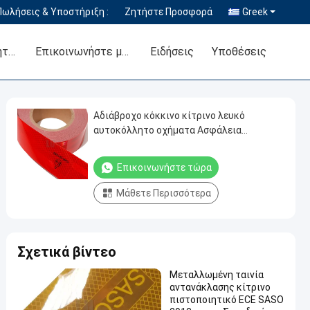
Πωλήσεις & Υποστήριξη :
Ζητήστε Προσφορά
Greek
Έλεγχος Ποιότητας
Επικοινωνήστε μαζί μας
Ειδήσεις
Υποθέσεις
Αδιάβροχο κόκκινο κίτρινο λευκό
αυτοκόλλητο οχήματα Ασφάλεια
ορατότητα σήμανση αντανάκλαση ταινία
ECE φορτηγό αντανάκλαση ταινία
Επικοινωνήστε τώρα
Μάθετε Περισσότερα
Σχετικά βίντεο
Μεταλλωμένη ταινία
αντανάκλασης κίτρινο
πιστοποιητικό ECE SASO