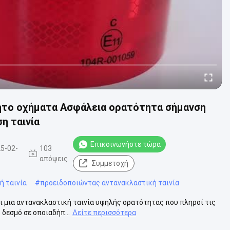
ητο οχήματα Ασφάλεια ορατότητα σήμανση
η ταινία
Επικοινωνήστε τώρα
5-02-
103
απόψεις
Συμμετοχή
ή ταινία
#
προειδοποιώντας αντανακλαστική ταινία
αι μια αντανακλαστική ταινία υψηλής ορατότητας που πληροί τις
δεσμό σε οποιαδήπ...
Δείτε περισσότερα