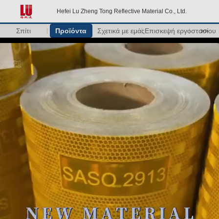
Hefei Lu Zheng Tong Reflective Material Co., Ltd.
Σπίτι
Προϊόντα
Σχετικά με εμάς
Επισκεψή εργοστασίου
>>