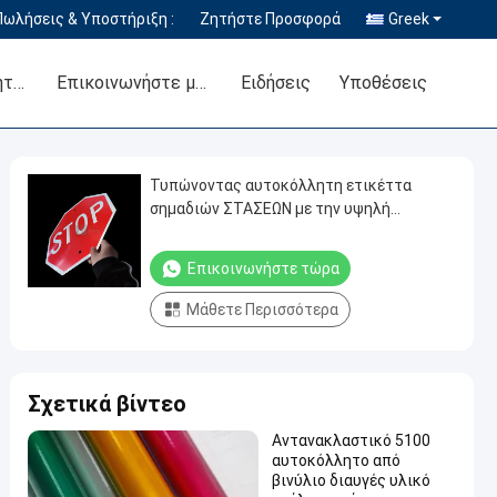
Πωλήσεις & Υποστήριξη :
Ζητήστε Προσφορά
Greek
Έλεγχος Ποιότητας
Επικοινωνήστε μαζί μας
Ειδήσεις
Υποθέσεις
Τυπώνοντας αυτοκόλλητη ετικέττα
σημαδιών ΣΤΑΣΕΩΝ με την υψηλή
αντανακλαστική ταινία αντανάκλασης
Επικοινωνήστε τώρα
Μάθετε Περισσότερα
Σχετικά βίντεο
Αντανακλαστικό 5100
αυτοκόλλητο από
βινύλιο διαυγές υλικό