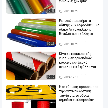
γυάλινες χάντρες
Αντανακλαστικό φύλλο
για την οδική
Αντανακλαστική κάλυψη βαθ
00:43
2025-01-23
κυκλοφορία
μού μηχανικών
Εκτυπώσιμα σήματα
οδικής κυκλοφορίας EGP
υλικό Αντανάκλασης
Βινύλιο αυτοκόλλητο
φύλλο ρόλο κόλλημα
Αντανάκλαση φύλλο
Αντανακλαστική κάλυψη EGP
00:23
2025-01-23
φιλμ
Κίνα κατασκευαστής
γυάλινων αρκουδιών
κόκκινο και λευκό
ανακλαστικό φύλλο για
οχήματα
Αντανακλαστικά φύλλα ταινι
00:30
2024-12-10
ών
Η εκτύπωση προσάρμοσε
την αντανακλαστική
ταινία για τα οδικά
σημάδια κυκλοφορίας