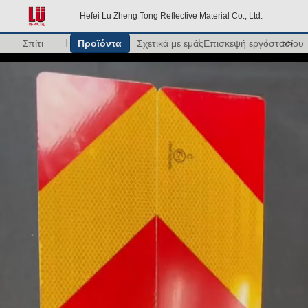
Hefei Lu Zheng Tong Reflective Material Co., Ltd.
Σπίτι
Προϊόντα
Σχετικά με εμάς
Επισκεψή εργοστασίου
>>