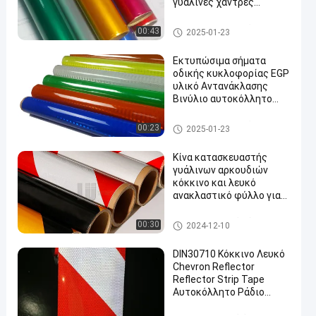
γυάλινες χάντρες
Αντανακλαστικό φύλλο
για την οδική
Αντανακλαστική κάλυψη βαθ
00:43
2025-01-23
κυκλοφορία
μού μηχανικών
Εκτυπώσιμα σήματα
οδικής κυκλοφορίας EGP
υλικό Αντανάκλασης
Βινύλιο αυτοκόλλητο
φύλλο ρόλο κόλλημα
Αντανάκλαση φύλλο
Αντανακλαστική κάλυψη EGP
00:23
2025-01-23
φιλμ
Κίνα κατασκευαστής
γυάλινων αρκουδιών
κόκκινο και λευκό
ανακλαστικό φύλλο για
οχήματα
Αντανακλαστικά φύλλα ταινι
00:30
2024-12-10
ών
DIN30710 Κόκκινο Λευκό
Chevron Reflector
Reflector Strip Tape
Αυτοκόλλητο Ράδιο
Αυτοκόλλητα Ράδιο