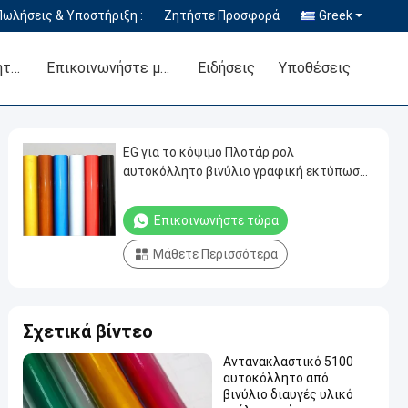
Πωλήσεις & Υποστήριξη :
Ζητήστε Προσφορά
Greek
Έλεγχος Ποιότητας
Επικοινωνήστε μαζί μας
Ειδήσεις
Υποθέσεις
EG για το κόψιμο Πλοτάρ ρολ
αυτοκόλλητο βινύλιο γραφική εκτύπωση
ανακλαστικό φύλλο
Επικοινωνήστε τώρα
Μάθετε Περισσότερα
Σχετικά βίντεο
Αντανακλαστικό 5100
αυτοκόλλητο από
βινύλιο διαυγές υλικό